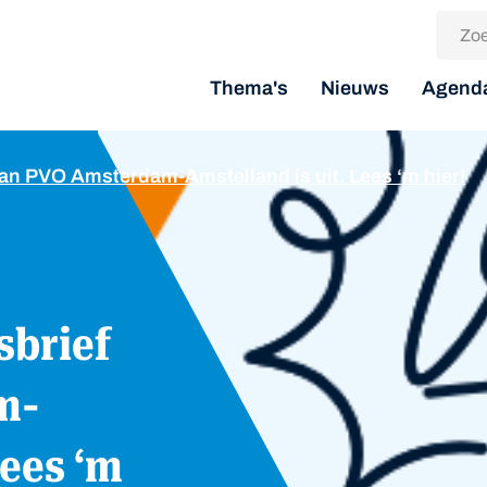
Thema's
Nieuws
Agend
van PVO Amsterdam-Amstelland is uit. Lees ‘m hier!
m-
Lees ‘m