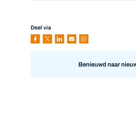
Deel via
Pagina delen via Facebook
Pagina delen via Twitter
Pagina delen via Linkedin
Pagina delen via Mail
Pagina delen via Wh
Benieuwd naar nieuw