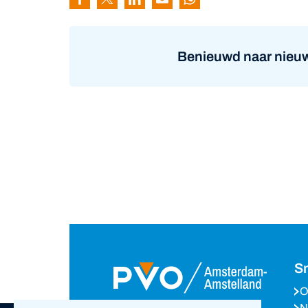
Pagina delen via Facebook
Pagina delen via Twitter
Pagina delen via Linkedin
Pagina delen via Mail
Pagina delen via Wh
Benieuwd naar nieuw
Sn
O
N