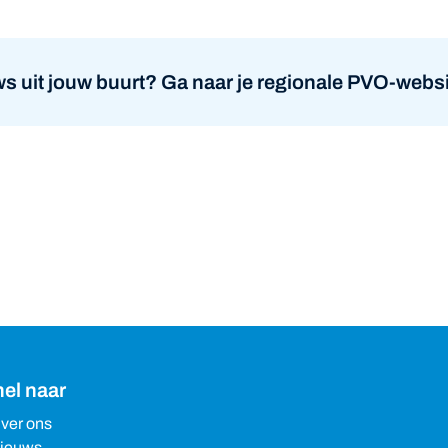
atsapp
s uit jouw buurt? Ga naar je regionale PVO-websi
el naar
ver ons
ieuws