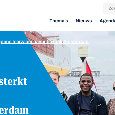
Thema's
Nieuws
Agend
tijdens leerzaam havenbezoek Amsterdam
terdam