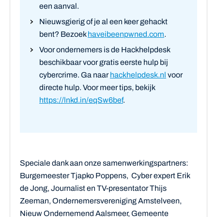
een aanval.
Nieuwsgierig of je al een keer gehackt
bent? Bezoek
haveibeenpwned.com
.
Voor ondernemers is de Hackhelpdesk
beschikbaar voor gratis eerste hulp bij
cybercrime. Ga naar
hackhelpdesk.nl
voor
directe hulp. Voor meer tips, bekijk
https://lnkd.in/eqSw6bef
.
Speciale dank aan onze samenwerkingspartners:
Burgemeester Tjapko Poppens, Cyber expert Erik
de Jong, Journalist en TV-presentator Thijs
Zeeman, Ondernemersvereniging Amstelveen,
Nieuw Ondernemend Aalsmeer, Gemeente