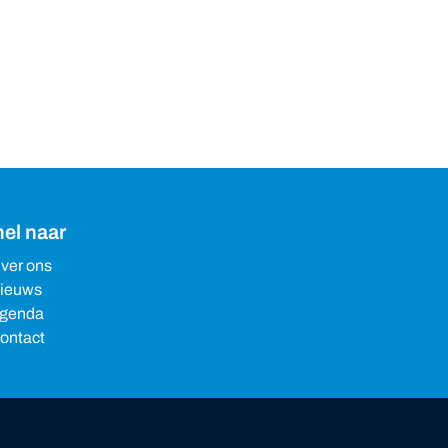
el naar
ver ons
ieuws
genda
ontact