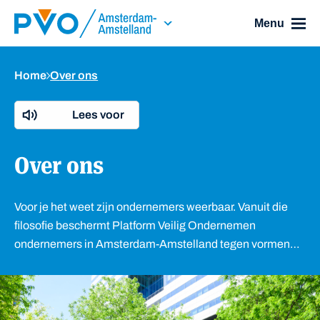
Skip Navigation or Skip to Content
Menu
Home
Over ons
Lees voor
Over ons
Voor je het weet zijn ondernemers weerbaar. Vanuit die
filosofie beschermt Platform Veilig Ondernemen
ondernemers in Amsterdam-Amstelland tegen vormen
van criminaliteit.