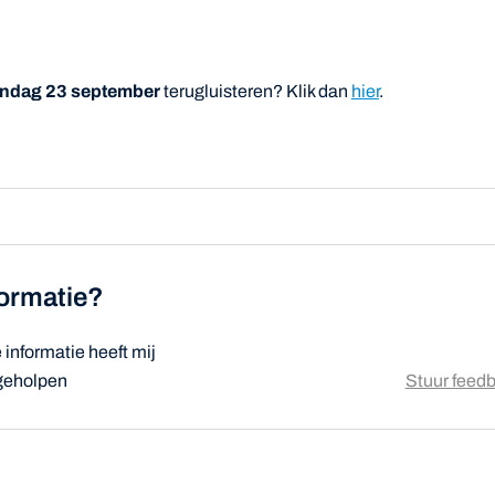
dag 23 september
terugluisteren? Klik dan
hier
.
formatie?
informatie heeft mij
 geholpen
Stuur feed