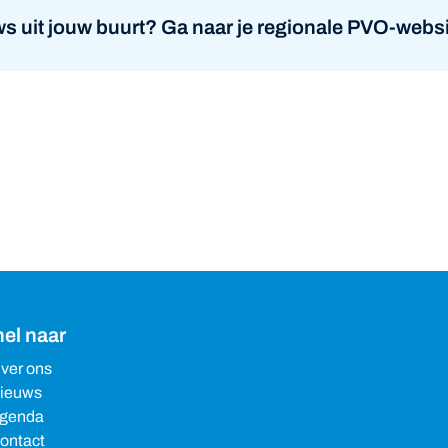
s uit jouw buurt? Ga naar je regionale PVO-websi
el naar
ver ons
ieuws
genda
ontact