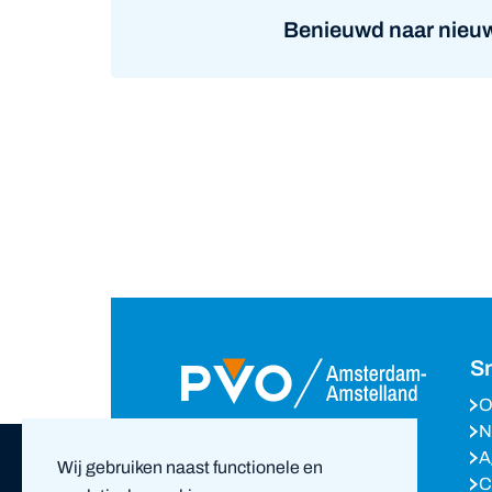
Benieuwd naar nieuw
Sn
O
N
Volg ons op
A
Wij gebruiken naast functionele en
C