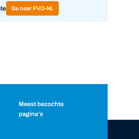
te
Ga naar PVO-NL
Meest bezochte
pagina’s