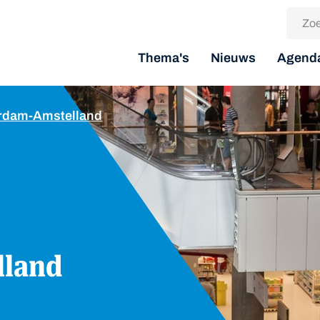
Thema's
Nieuws
Agend
erdam-Amstelland
land