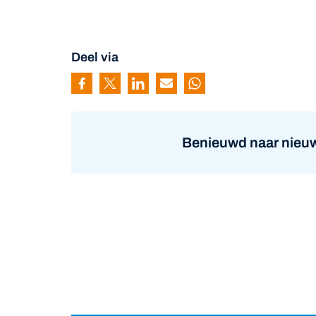
Deel via
Pagina delen via Facebook
Pagina delen via Twitter
Pagina delen via Linkedin
Pagina delen via Mail
Pagina delen via Wh
Benieuwd naar nieuw