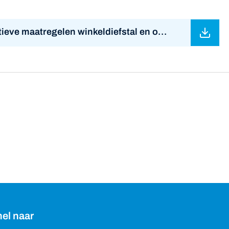
e maatregelen winkeldiefstal en overval
atsapp
el naar