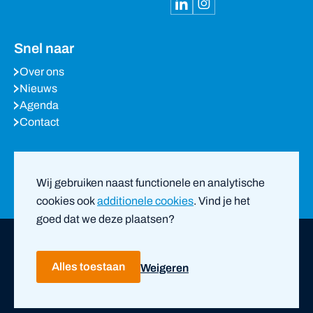
Snel naar
Over ons
Nieuws
Agenda
Contact
Meest bezochte pagina’s
Wij gebruiken naast functionele en analytische
cookies ook
additionele cookies
. Vind je het
goed dat we deze plaatsen?
Copyright ©
2026
PVO Amsterdam-Amstelland |
door
ZUID
Alles toestaan
Weigeren
Privacy- en cookieverklaring
Disclaimer